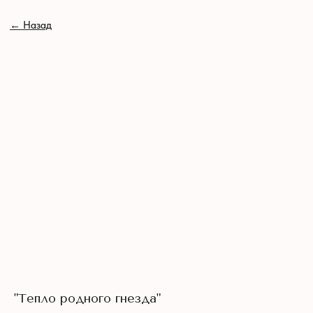
// //
←
Назад
"Тепло родного гнезда"