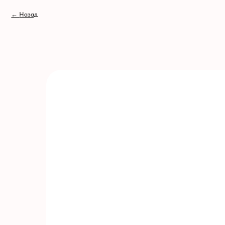
// //
←
Назад