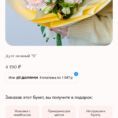
Дуэт нежный "S"
4 190
₽
Или
4 платежа по 1 047 р.
Заказав этот букет, вы получите в подарок:
Упаковка с
Прикормка для
Инструкция к
аквабоксом
цветов
букету