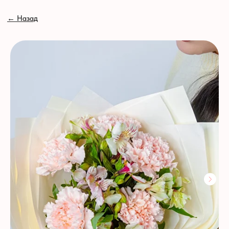
// //
←
Назад