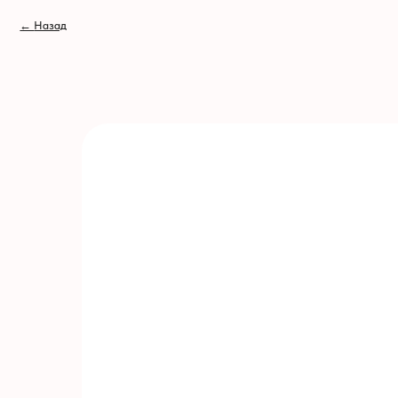
// //
←
Назад