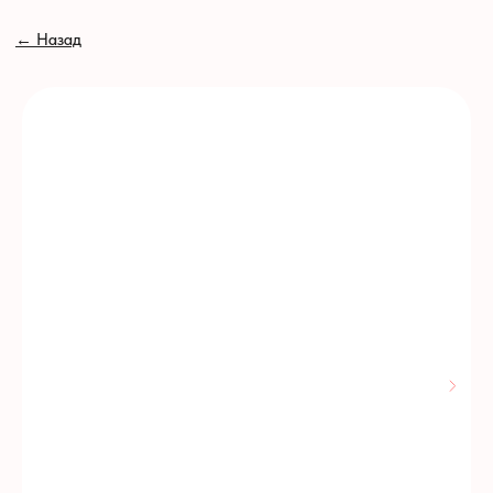
// //
←
Назад