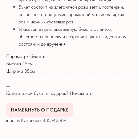
Букет состоит из элегантной розы вегги, гортензии,
солнечного танацетума, ароматной маттиолы, ярких
роз и нежных кустовых роз.
НЕ ЗАБУДЬТЕ ДОБАВИТЬ
Упакован в привлекательную бумагу с лентой,
ПОДАРОК К БУКЕТУ
облегчает переноску и сохраняет цветы в идеальном
состоянии до вручения.
Параметры букета:
Высота 45см
Ширина 35см
--------------------------------------------------------------------
--
Хотите такой букет в подарок? Намекните!
НАМЕКНУТЬ О ПОДАРКЕ
inSales ID товара: 435542589