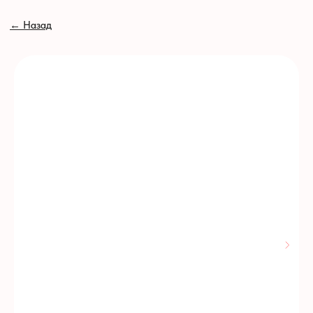
// //
←
Назад