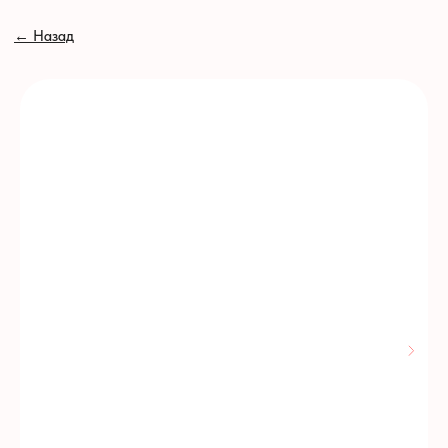
// //
←
Назад