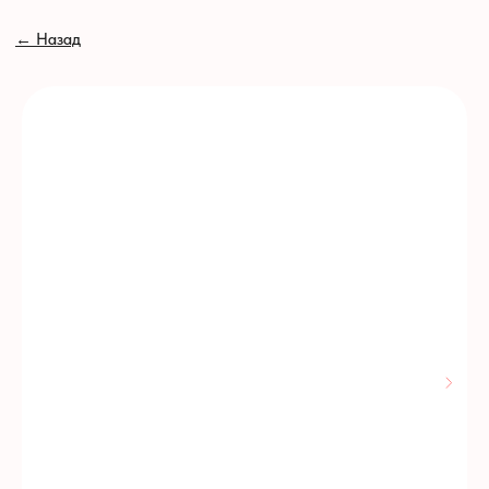
// //
←
Назад