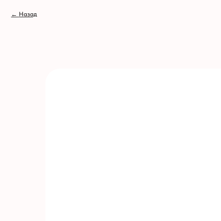
// //
←
Назад