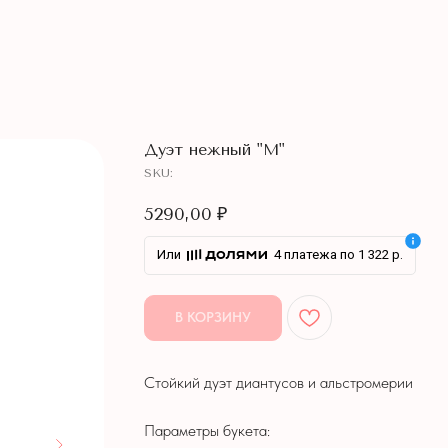
Дуэт нежный "M"
SKU:
5290,00
₽
Или
4 платежа по 1 322 р.
В КОРЗИНУ
Стойкий дуэт диантусов и альстромерии
Параметры букета: