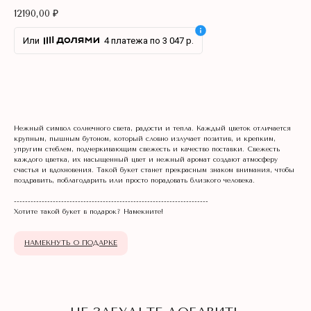
12190,00
₽
Или
4 платежа по 3 047 р.
В КОРЗИНУ
Нежный символ солнечного света, радости и тепла. Каждый цветок отличается
НЕ ЗАБУДЬТЕ ДОБАВИТЬ
крупным, пышным бутоном, который словно излучает позитив, и крепким,
ПОДАРОК К БУКЕТУ
упругим стеблем, подчеркивающим свежесть и качество поставки. Свежесть
каждого цветка, их насыщенный цвет и нежный аромат создают атмосферу
счастья и вдохновения. Такой букет станет прекрасным знаком внимания, чтобы
поздравить, поблагодарить или просто порадовать близкого человека.
----------------------------------------------------------------------
Хотите такой букет в подарок? Намекните!
НАМЕКНУТЬ О ПОДАРКЕ