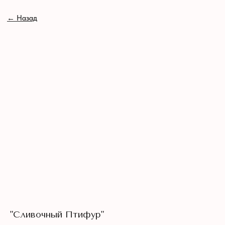
// //
←
Назад
"Сливочный Птифур"