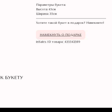
Параметры букета:
Высота 45см
Ширина 35см
----------------------------------------------------------------------
Хотите такой букет в подарок? Намекните!
НАМЕКНУТЬ О ПОДАРКЕ
inSales ID товара: 435542589
К БУКЕТУ