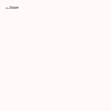
// //
←
Назад