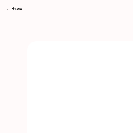
// //
←
Назад