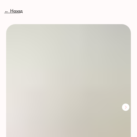
// //
←
Назад