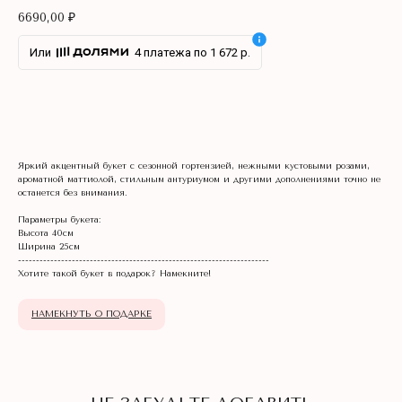
6690,00
₽
Или
4 платежа по 1 672 р.
В КОРЗИНУ
Яркий акцентный букет с сезонной гортензией, нежными кустовыми розами,
НЕ ЗАБУДЬТЕ ДОБАВИТЬ
ароматной маттиолой, стильным антуриумом и другими дополнениями точно не
ПОДАРОК К БУКЕТУ
останется без внимания.
Параметры букета:
Высота 40см
Ширина 25см
----------------------------------------------------------------------
Хотите такой букет в подарок? Намекните!
НАМЕКНУТЬ О ПОДАРКЕ